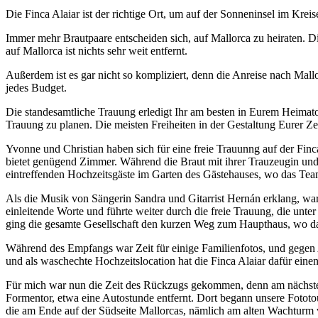
Die Finca Alaiar ist der richtige Ort, um auf der Sonneninsel im Kre
Immer mehr Brautpaare entscheiden sich, auf Mallorca zu heiraten. 
auf Mallorca ist nichts sehr weit entfernt.
Außerdem ist es gar nicht so kompliziert, denn die Anreise nach Mall
jedes Budget.
Die standesamtliche Trauung erledigt Ihr am besten in Eurem Heimatort.
Trauung zu planen. Die meisten Freiheiten in der Gestaltung Eurer Ze
Yvonne und Christian haben sich für eine freie Trauunng auf der Finc
bietet genügend Zimmer. Während die Braut mit ihrer Trauzeugin und 
eintreffenden Hochzeitsgäste im Garten des Gästehauses, wo das Team d
Als die Musik von Sängerin Sandra und Gitarrist Hernán erklang, wart
einleitende Worte und führte weiter durch die freie Trauung, die unt
ging die gesamte Gesellschaft den kurzen Weg zum Haupthaus, wo das 
Während des Empfangs war Zeit für einige Familienfotos, und gegen 
und als waschechte Hochzeitslocation hat die Finca Alaiar dafür einen
Für mich war nun die Zeit des Rückzugs gekommen, denn am nächsten
Formentor, etwa eine Autostunde entfernt. Dort begann unsere Fototo
die am Ende auf der Südseite Mallorcas, nämlich am alten Wachturm 