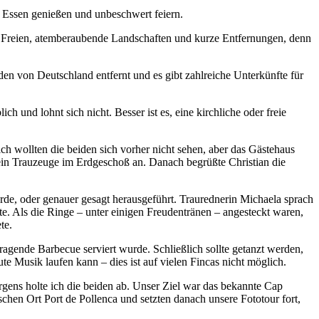
s Essen genießen und unbeschwert feiern.
im Freien, atemberaubende Landschaften und kurze Entfernungen, denn
den von Deutschland entfernt und es gibt zahlreiche Unterkünfte für
h und lohnt sich nicht. Besser ist es, eine kirchliche oder freie
ch wollten die beiden sich vorher nicht sehen, aber das Gästehaus
sein Trauzeuge im Erdgeschoß an. Danach begrüßte Christian die
urde, oder genauer gesagt herausgeführt. Traurednerin Michaela sprach
te. Als die Ringe – unter einigen Freudentränen – angesteckt waren,
te.
gende Barbecue serviert wurde. Schließlich sollte getanzt werden,
te Musik laufen kann – dies ist auf vielen Fincas nicht möglich.
ens holte ich die beiden ab. Unser Ziel war das bekannte Cap
hen Ort Port de Pollenca und setzten danach unsere Fototour fort,