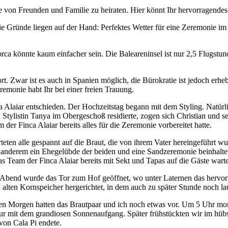
ise von Freunden und Familie zu heiraten. Hier könnt Ihr hervorragende
Die Gründe liegen auf der Hand: Perfektes Wetter für eine Zeremonie 
orca könnte kaum einfacher sein. Die Baleareninsel ist nur 2,5 Flugstun
 Zwar ist es auch in Spanien möglich, die Bürokratie ist jedoch erheblic
remonie habt Ihr bei einer freien Trauung.
a Alaiar entschieden. Der Hochzeitstag begann mit dem Styling. Natürli
Stylistin Tanya im Obergeschoß residierte, zogen sich Christian und 
er Finca Alaiar bereits alles für die Zeremonie vorbereitet hatte.
eten alle gespannt auf die Braut, die von ihrem Vater hereingeführt w
er anderem ein Ehegelübde der beiden und eine Sandzeremonie beinhalte
Team der Finca Alaiar bereits mit Sekt und Tapas auf die Gäste warte
Abend wurde das Tor zum Hof geöffnet, wo unter Laternen das hervorra
 alten Kornspeicher hergerichtet, in dem auch zu später Stunde noch lau
 Morgen hatten das Brautpaar und ich noch etwas vor. Um 5 Uhr morg
ur mit dem grandiosen Sonnenaufgang. Später frühstückten wir im hübsc
von Cala Pi endete.