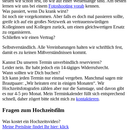
stellen wir schon fest, ob wir auf einer Wellenlänge sind. Am besten
lernen wir uns bei einem
Fotoshooting vorab
kennen.
Was passiert, wenn Du krank wirst?
Ist noch nie vorgekommen. Aber falls es doch mal passieren sollte,
greife ich auf ein großes Netzwerk an vertrauenswürdigen
Kolleginnen und Kollegen zurück, um einen gleichwertigen Ersatz
zu organisieren.
Schließen wir einen Vertrag?
Selbstverständlich. Alle Vereinbarungen halten wir schriftlich fest,
damit es zu keinen Mißverständnissen kommt.
Kannst Du unseren Termin unverbindlich reservieren?
Leider nein. Ihr habt jedoch ein 14-tägiges Widerrufsrecht.
Wann sollten wir Dich buchen?
Ich kann jeden Termin nur einmal vergeben. Manchmal sagen mir
Brautpaare: „Wir heiraten erst in einigen Monaten“. Wir
Hochzeitsfotografen zählen aber nur die Samstage, und davon gibt
es nur 4-5 pro Monat. Mein Terminkalender füllt sich entsprechend
schnell, daher zögert bitte nicht mich zu
kontaktieren
.
Fragen zum Hochzeitsfilm
Was kostet ein Hochzeitsvideo?
Meine Preisliste findet Ihr hier: klick