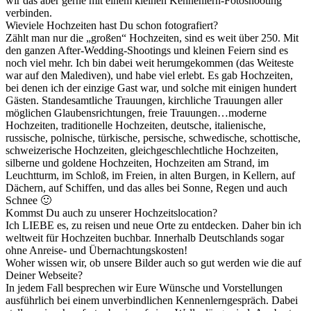
wir das aber gerne mit einem kleinen Kennenlern-Fotoshooting
verbinden.
Wieviele Hochzeiten hast Du schon fotografiert?
Zählt man nur die „großen“ Hochzeiten, sind es weit über 250. Mit
den ganzen After-Wedding-Shootings und kleinen Feiern sind es
noch viel mehr. Ich bin dabei weit herumgekommen (das Weiteste
war auf den Malediven), und habe viel erlebt. Es gab Hochzeiten,
bei denen ich der einzige Gast war, und solche mit einigen hundert
Gästen. Standesamtliche Trauungen, kirchliche Trauungen aller
möglichen Glaubensrichtungen, freie Trauungen…moderne
Hochzeiten, traditionelle Hochzeiten, deutsche, italienische,
russische, polnische, türkische, persische, schwedische, schottische,
schweizerische Hochzeiten, gleichgeschlechtliche Hochzeiten,
silberne und goldene Hochzeiten, Hochzeiten am Strand, im
Leuchtturm, im Schloß, im Freien, in alten Burgen, in Kellern, auf
Dächern, auf Schiffen, und das alles bei Sonne, Regen und auch
Schnee 🙂
Kommst Du auch zu unserer Hochzeitslocation?
Ich LIEBE es, zu reisen und neue Orte zu entdecken. Daher bin ich
weltweit für Hochzeiten buchbar. Innerhalb Deutschlands sogar
ohne Anreise- und Übernachtungskosten!
Woher wissen wir, ob unsere Bilder auch so gut werden wie die auf
Deiner Webseite?
In jedem Fall besprechen wir Eure Wünsche und Vorstellungen
ausführlich bei einem unverbindlichen Kennenlerngespräch. Dabei