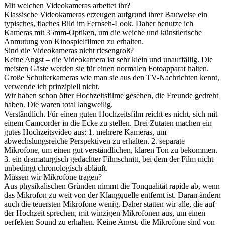
Mit welchen Videokameras arbeitet ihr?
Klassische Videokameras erzeugen aufgrund ihrer Bauweise ein
typisches, flaches Bild im Fernseh-Look. Daher benutze ich
Kameras mit 35mm-Optiken, um die weiche und künstlerische
Anmutung von Kinospielfilmen zu erhalten.
Sind die Videokameras nicht riesengroß?
Keine Angst – die Videokamera ist sehr klein und unauffällig. Die
meisten Gäste werden sie für einen normalen Fotoapparat halten.
Große Schulterkameras wie man sie aus den TV-Nachrichten kennt,
verwende ich prinzipiell nicht.
Wir haben schon öfter Hochzeitsfilme gesehen, die Freunde gedreht
haben. Die waren total langweilig.
Verständlich. Für einen guten Hochzeitsfilm reicht es nicht, sich mit
einem Camcorder in die Ecke zu stellen. Drei Zutaten machen ein
gutes Hochzeitsvideo aus: 1. mehrere Kameras, um
abwechslungsreiche Perspektiven zu erhalten. 2. separate
Mikrofone, um einen gut verständlichen, klaren Ton zu bekommen.
3. ein dramaturgisch gedachter Filmschnitt, bei dem der Film nicht
unbedingt chronologisch abläuft.
Müssen wir Mikrofone tragen?
Aus physikalischen Gründen nimmt die Tonqualität rapide ab, wenn
das Mikrofon zu weit von der Klangquelle entfernt ist. Daran ändern
auch die teuersten Mikrofone wenig. Daher statten wir alle, die auf
der Hochzeit sprechen, mit winzigen Mikrofonen aus, um einen
perfekten Sound zu erhalten. Keine Angst, die Mikrofone sind von