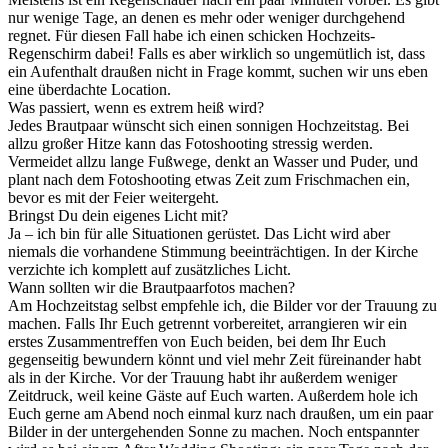
nur wenige Tage, an denen es mehr oder weniger durchgehend
regnet. Für diesen Fall habe ich einen schicken Hochzeits-
Regenschirm dabei! Falls es aber wirklich so ungemütlich ist, dass
ein Aufenthalt draußen nicht in Frage kommt, suchen wir uns eben
eine überdachte Location.
Was passiert, wenn es extrem heiß wird?
Jedes Brautpaar wünscht sich einen sonnigen Hochzeitstag. Bei
allzu großer Hitze kann das Fotoshooting stressig werden.
Vermeidet allzu lange Fußwege, denkt an Wasser und Puder, und
plant nach dem Fotoshooting etwas Zeit zum Frischmachen ein,
bevor es mit der Feier weitergeht.
Bringst Du dein eigenes Licht mit?
Ja – ich bin für alle Situationen gerüstet. Das Licht wird aber
niemals die vorhandene Stimmung beeinträchtigen. In der Kirche
verzichte ich komplett auf zusätzliches Licht.
Wann sollten wir die Brautpaarfotos machen?
Am Hochzeitstag selbst empfehle ich, die Bilder vor der Trauung zu
machen. Falls Ihr Euch getrennt vorbereitet, arrangieren wir ein
erstes Zusammentreffen von Euch beiden, bei dem Ihr Euch
gegenseitig bewundern könnt und viel mehr Zeit füreinander habt
als in der Kirche. Vor der Trauung habt ihr außerdem weniger
Zeitdruck, weil keine Gäste auf Euch warten. Außerdem hole ich
Euch gerne am Abend noch einmal kurz nach draußen, um ein paar
Bilder in der untergehenden Sonne zu machen. Noch entspannter