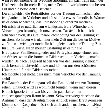
wird es bei einem After Wedding Shooting: ein paar Tage nach der
Hochzeit habt ihr mehr Ruhe, mehr Zeit und wir können den besten
Ort und die beste Zeit aussuchen.
Du empfiehlst, die Portraitfotos vor der Trauung zu machen, aber
ich glaube mein Verlobter und ich sind da etwas altmodisch. Warum
ist es denn so wichtig, das Fotoshooting vorher zu machen?
Für mich ist es natürlich am wichtigsten, Eure Wünsche und
Vorstellungen bestmöglich umzusetzen. Tatsächlich halte ich
sehr viel davon, das Brautpaar-Fotoshooting vor der Trauung zu
machen. So haben wir nicht nur mehr Zeit um die besten Motive
zu finden – wichtiger noch: Ihr habt gleich nach der Trauung Zeit
für Eure Gäste. Nach meiner Erfahrung ist es für alle
Brautpaare, Famiilenmitglieder und Partygäste angenehmer und
streßfreier, wenn die formellen Bilder schon im Vorfeld gemacht
wurden. Je nach Tageszeit haben wir vor der Trauung vielleicht
auch bessere Lichtverhältnisse und können uns den schönsten
Hintergrund für die Bilder aussuchen.
Ich möchte aber nicht, dass mich mein Verlobter vor der Trauung
sieht!
Ein Brauch – der Bräutigam soll das Brautkleid erst zur Trauung
sehen. Unglück wird es wohl nicht bringen, wenn man diesen
Brauch ignoriert – er war bis vor ein paar Jahren nur im
englischsprachigen Raum bekannt. Schwerer wiegt da schon das
Argument, dass der Bräutigam den Anblick seiner Braut genießen
können soll. Das jedoch lässt sich auch anders machen: ein „First