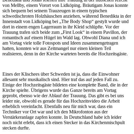
von Mellby, einem Vorort von Lidköping. Bräutigam Jonas konnte
sich bequem bei seinem Trauzeugen in einem typischen
schwedischroten Holzhäuschen anziehen, während Benedikta in der
Innenstadt von Lidköping bei „The Body Shop“ gestylt wurde und
dort in einem engen Lagerraum in ihr Kleid schlüpfte. Vor der
Trauung trafen sich beide zum „First Look“ in einem Pavillon, der
romantisch auf einem Hügel im Wald lag. Obwohl Diana und ich
am Vortag viele tolle Fotospots und Ideen zusammengetragen
hatten, konnten wir aus Zeitmangel nur einen kleinen Teil
realisieren, denn in der Kirche warteten bereits die Hochzeitsgäste.
Eines der Klischees über Schweden ist ja, dass die Einwohner
allesamt sehr musikalisch sind. Hier traf das auf jeden Fall zu.
Einige der Hochzeitsgäste bildeten eine komplette Band, die in der
Kirche spielte. Übrigens wurde das Ganze bereits am Vortag
geprobt, ebenso wie der Ablauf der Trauung. Das gibt es bei uns
leider nie, obwohl es gerade für das Hochzeitsvideo die Arbeit
erheblich vereinfacht. Ebenfalls neu für mich war, dass ein
Techniker vor Ort war und ich den Mikrofonton aus der
Verstärkeranlage zapfen konnte. In Deutschland habe ich leider
noch nicht erlebt, dass ich einen Stecker in das Kirchenmischpult
stecken durfte.