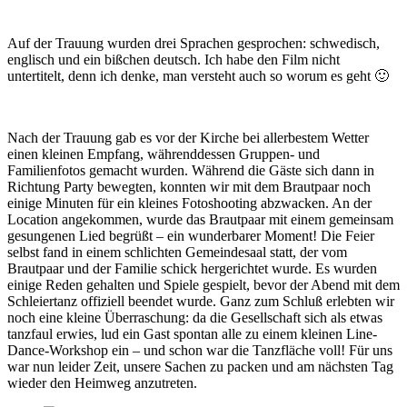
Auf der Trauung wurden drei Sprachen gesprochen: schwedisch,
englisch und ein bißchen deutsch. Ich habe den Film nicht
untertitelt, denn ich denke, man versteht auch so worum es geht 🙂
Nach der Trauung gab es vor der Kirche bei allerbestem Wetter
einen kleinen Empfang, währenddessen Gruppen- und
Familienfotos gemacht wurden. Während die Gäste sich dann in
Richtung Party bewegten, konnten wir mit dem Brautpaar noch
einige Minuten für ein kleines Fotoshooting abzwacken. An der
Location angekommen, wurde das Brautpaar mit einem gemeinsam
gesungenen Lied begrüßt – ein wunderbarer Moment! Die Feier
selbst fand in einem schlichten Gemeindesaal statt, der vom
Brautpaar und der Familie schick hergerichtet wurde. Es wurden
einige Reden gehalten und Spiele gespielt, bevor der Abend mit dem
Schleiertanz offiziell beendet wurde. Ganz zum Schluß erlebten wir
noch eine kleine Überraschung: da die Gesellschaft sich als etwas
tanzfaul erwies, lud ein Gast spontan alle zu einem kleinen Line-
Dance-Workshop ein – und schon war die Tanzfläche voll! Für uns
war nun leider Zeit, unsere Sachen zu packen und am nächsten Tag
wieder den Heimweg anzutreten.