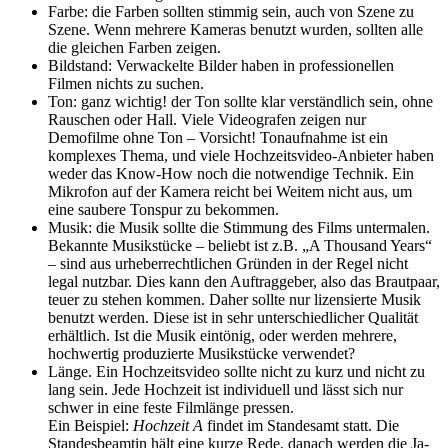
Farbe: die Farben sollten stimmig sein, auch von Szene zu
Szene. Wenn mehrere Kameras benutzt wurden, sollten alle
die gleichen Farben zeigen.
Bildstand: Verwackelte Bilder haben in professionellen
Filmen nichts zu suchen.
Ton: ganz wichtig! der Ton sollte klar verständlich sein, ohne
Rauschen oder Hall. Viele Videografen zeigen nur
Demofilme ohne Ton – Vorsicht! Tonaufnahme ist ein
komplexes Thema, und viele Hochzeitsvideo-Anbieter haben
weder das Know-How noch die notwendige Technik. Ein
Mikrofon auf der Kamera reicht bei Weitem nicht aus, um
eine saubere Tonspur zu bekommen.
Musik: die Musik sollte die Stimmung des Films untermalen.
Bekannte Musikstücke – beliebt ist z.B. „A Thousand Years“
– sind aus urheberrechtlichen Gründen in der Regel nicht
legal nutzbar. Dies kann den Auftraggeber, also das Brautpaar,
teuer zu stehen kommen. Daher sollte nur lizensierte Musik
benutzt werden. Diese ist in sehr unterschiedlicher Qualität
erhältlich. Ist die Musik eintönig, oder werden mehrere,
hochwertig produzierte Musikstücke verwendet?
Länge. Ein Hochzeitsvideo sollte nicht zu kurz und nicht zu
lang sein. Jede Hochzeit ist individuell und lässt sich nur
schwer in eine feste Filmlänge pressen.
Ein Beispiel:
Hochzeit A
findet im Standesamt statt. Die
Standesbeamtin hält eine kurze Rede, danach werden die Ja-